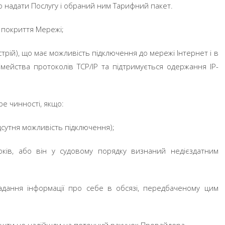
 надати Послугу і обраний ним Тарифний пакет.
 покриття Мережі;
рій), що має можливість підключення до мережі Інтернет і в
імейства протоколів TCP/IP та підтримується одержання IP-
ре чинності, якщо:
дсутня можливість підключення);
ків, або він у судовому порядку визнаний недієздатним
дання інформації про себе в обсязі, передбаченому цим