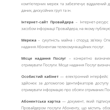
комп’ютерних мереж та забезпечує віддалений до
даних, дискусійних груп та ін.
Інтернет-сайт Провайдера
– Інтернет-ресур
засобом інформації Провайдера, на якому публікую
Мережа
– сукупність майна і споруд зв’язку О
надання Абонентам телекомунікаційних послуг.
Місце надання Послуг
– конкретно визначе
отримувати Послуги. Місце надання Послуг визнача
Особистий кабінет
— електронний інтерфейс к
здійснює за допомогою Ідентифікаторів доступ
отримувати інформацію про обсяги отриманих Посл
Абонентська картка
— документ, який підпису
Провайдером послуги Абоненту, що містить обов’