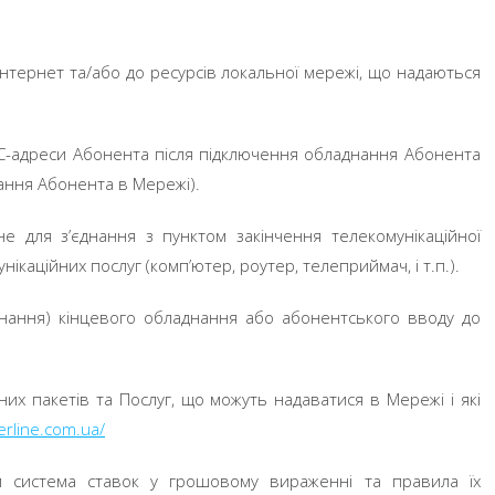
Інтернет та/або до ресурсів локальної мережі, що надаються
AC-адреси Абонента після підключення обладнання Абонента
ання Абонента в Мережі).
е для з’єднання з пунктом закінчення телекомунікаційної
каційних послуг (комп’ютер, роутер, телеприймач, і т.п.).
єднання) кінцевого обладнання або абонентського вводу до
их пакетів та Послуг, що можуть надаватися в Мережі і які
derline.com.ua/
 система ставок у грошовому вираженні та правила їх