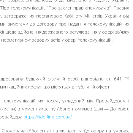
“Про телекомунікації”, “Про захист прав споживачів”, Правил
, затверджених постановою Кабінету Міністрів України від
ими вимогами до договору про надання телекомунікаційних
сії щодо здійснення державного регулювання у сфері зв’язку
х нормативно-правових актів у сфері телекомунікацій.
ресована будь-якій фізичній особі відповідно ст. 641 ГК
мунікаційних послуг, що містяться в публічній оферті.
телекомунікаційних послуг, укладений між Провайдером і
України) в момент акцепту Абонентом умов (далі — Договір).
Провайдера
http
s
://liderline.com.ua/
 Споживача (Абонента) на укладення Договору на умовах,