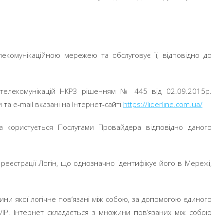
елекомунікаційною мережею та обслуговує її, відповідно до
телекомунікацій НКРЗ рішенням № 445 від 02.09.2015р.
а e-mail вказані на Інтернет-сайті
http
s
://liderline.com.ua/
а користується Послугами Провайдера відповідно даного
реєстрації Логін, що однозначно ідентифікує його в Мережі,
ини якої логічне пов’язані між собою, за допомогою єдиного
/IP. Інтернет складається з множини пов’язаних між собою