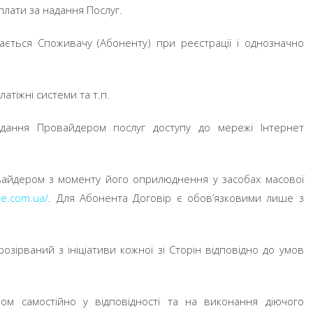
плати за надання Послуг.
дається Споживачу (Абоненту) при реєстрації і однозначно
атіжні системи та т.п.
адання Провайдером послуг доступу до мережі Інтернет
овайдером з моменту його оприлюднення у засобах масової
ine.com.ua/
. Для Абонента Договір є обов’язковими лише з
озірваний з ініціативи кожної зі Сторін відповідно до умов
м самостійно у відповідності та на виконання діючого