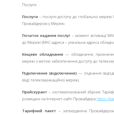
Послуги.
Послуги
– послуги доступу до глобальної мережі 
Провайдером у Мережі.
Початок надання послуг
– момент активації M
до Мережі (MAC-адреса – унікальна адреса обладн
Кінцеве обладнання
— обладнання, призначен
мережі з метою забезпечення доступу до телекомуні
Підключення (відключення)
— з’єднання (від’
(від) телекомунікаційної мережі;
Прейскурант
– систематизований збірник Тарифн
розміщені на Інтернет-сайті Провайдера
http
s
://li
Тарифний пакет
– затверджена Провайдером