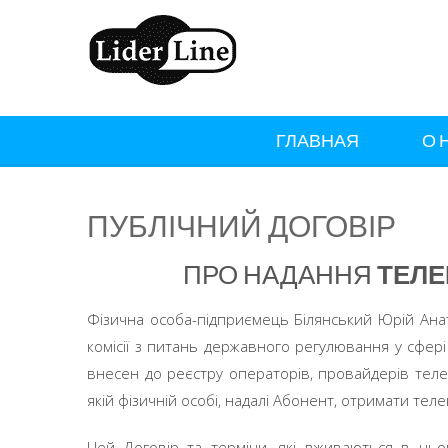
ГЛАВНАЯ
О 
ПУБЛІЧНИЙ ДОГОВІР
ПРО НАДАННЯ
ТЕЛЕ
Фізична особа-підприємець Білянський Юрій Ана
комісії з питань державного регулювання у сфері 
внесен до реєстру операторів, провайдерів телек
якій фізичній особі, надалі Абонент, отримати тел
Цей Договір та терміни, які вживаються в ньом