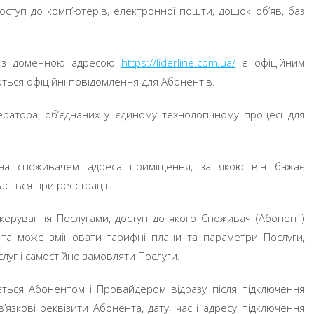
ступ до комп’ютерів, електронної пошти, дошок об’яв, баз
с з доменною адресою
http
s
://liderline.com.ua/
є офіційним
ться офіційні повідомлення для Абонентів.
ператора, об’єднаних у єдиному технологічному процесі для
на споживачем адреса приміщення, за якою він бажає
ється при реєстрації.
ерування Послугами, доступ до якого Споживач (Абонент)
у та може змінювати тарифні плани та параметри Послуги,
уг і самостійно замовляти Послуги.
ється Абонентом і Провайдером відразу після підключення
язкові реквізити Абонента, дату, час і адресу підключення