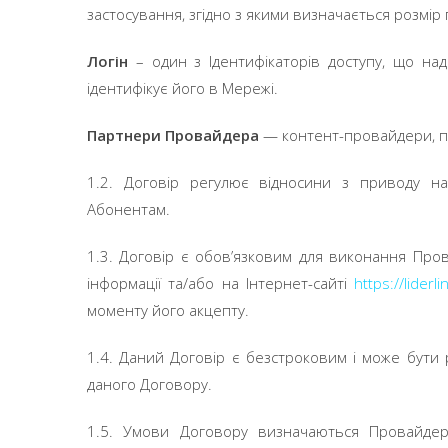
застосування, згідно з якими визначається розмір 
Логін
– один з Ідентифікаторів доступу, що на
ідентифікує його в Мережі.
Партнери Провайдера
— контент-провайдери, пл
1.2. Договір регулює відносини з приводу н
Абонентам.
1.3. Договір є обов’язковим для виконання Пр
інформації та/або на Інтернет-сайті
https://liderl
моменту його акцепту.
1.4. Даний Договір є безстроковим і може бути р
даного Договору.
1.5. Умови Договору визначаються Провайдеро