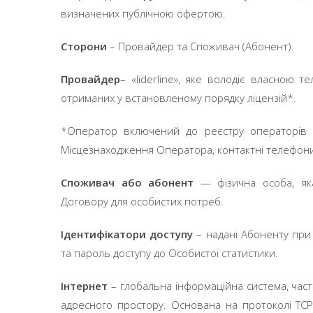
визначених публічною офертою.
Сторони
– Провайдер та Споживач (Абонент).
Провайдер
– «liderline», яке володіє власною т
отриманих у встановленому порядку ліцензій*.
*Оператор включений до реєстру операторів 
Місцезнаходження Оператора, контактні телефони т
Споживач або абонент
— фізична особа, як
Договору для особистих потреб.
Ідентифікатори доступу
– надані Абоненту при 
та пароль доступу до Особистої статистики.
Інтернет
– глобальна інформаційна система, част
адресного простору. Основана на протоколі TCP