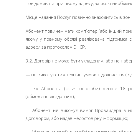
повідомивши при цьому адресу, за якою необхідно
Місце надання Послуг повинно знаходитись в зоні
Абонент повинен мати комп’ютер (або інший прист
якому у повному обсязі реалізована підтримка с
адреси за протоколом DHCP.
3.2. Договір не може бути укладеним, або не набе
—
не виконуються технічні умови підключення (ві
—
вік Абонента (фізичної особи) менше 18 ро
(обмежено дієздатним);
—
Абонент не виконує вимог Провайдера з на
Договором, або надав недостовірну інформацію;