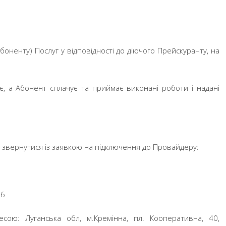
оненту) Послуг у відповідності до діючого Прейскуранту, на
є, а Абонент сплачує та приймає виконані роботи і надані
о звернутися із заявкою на підключення до Провайдеру:
06
сою: Луганська обл, м.Кремінна, пл. Кооперативна
, 40,