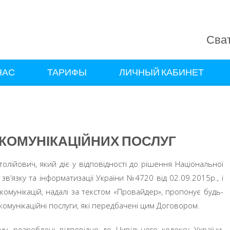
Сват
НАС
ТАРИФЫ
ЛИЧНЫЙ КАБИНЕТ
КОМУНІКАЦІЙНИХ ПОСЛУГ
толійович,
який діє у відповідності до рішення Національної
зв’язку та інформатизації України №4720 від 02.09.2015р., і
омунікацій, надалі за текстом «Провайдер», пропонує будь-
екомунікаційні послуги, які передбачені цим Договором.
у, розроблені відповідно до Цивільного кодексу України,